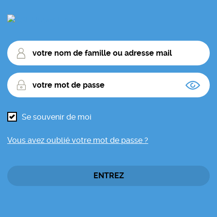
votre
nom
de
votre
famille
mot
ou
de
adresse
passe
mail
Se souvenir de moi
Vous avez oublié votre mot de passe ?
ENTREZ